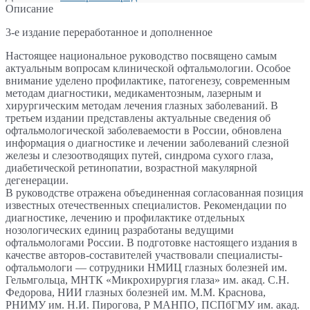
Описание
3-е издание переработанное и дополненное
Настоящее национальное руководство посвящено самым
актуальным вопросам клинической офтальмологии. Особое
внимание уделено профилактике, патогенезу, современным
методам диагностики, медикаментозным, лазерным и
хирургическим методам лечения глазных заболеваний. В
третьем издании представлены актуальные сведения об
офтальмологической заболеваемости в России, обновлена
информация о диагностике и лечении заболеваний слезной
железы и слезоотводящих путей, синдрома сухого глаза,
диабетической ретинопатии, возрастной макулярной
дегенерации.
В руководстве отражена объединенная согласованная позиция
известных отечественных специалистов. Рекомендации по
диагностике, лечению и профилактике отдельных
нозологических единиц разработаны ведущими
офтальмологами России. В подготовке настоящего издания в
качестве авторов-составителей участвовали специалисты-
офтальмологи — сотрудники НМИЦ глазных болезней им.
Гельмгольца, МНТК «Микрохирургия глаза» им. акад. С.Н.
Федорова, НИИ глазных болезней им. М.М. Краснова,
РНИМУ им. Н.И. Пирогова, Р МАНПО, ПСПбГМУ им. акад.