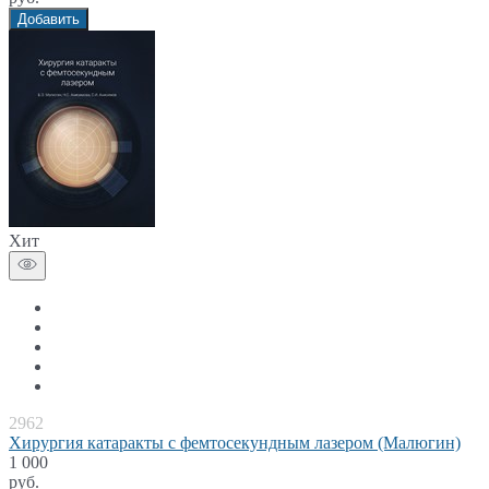
Добавить
Хит
2962
Хирургия катаракты с фемтосекундным лазером (Малюгин)
1 000
руб.