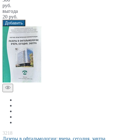
руб.
выгода
20 руб.
Добавить
3218
Лазеры в офтальмологии: вчера, сегодня, завтра