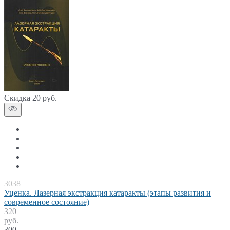
Скидка 20 руб.
3038
Уценка. Лазерная экстракция катаракты (этапы развития и
современное состояние)
320
руб.
300