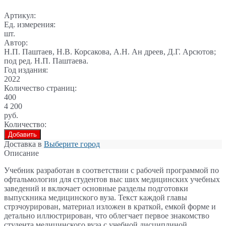
Артикул:
Ед. измерения:
шт.
Автор:
Н.П. Паштаев, Н.В. Корсакова, А.Н. Ан дреев, Д.Г. Арсютов;
под ред. Н.П. Паштаева.
Год издания:
2022
Количество страниц:
400
4 200
руб.
Количество:
Добавить
Доставка в
Выберите город
Описание
Учебник разработан в соответствии с рабочей программой по
офтальмологии для студентов выс ших медицинских учебных
заведений и включает основные разделы подготовки
выпускника медицинского вуза. Текст каждой главы
стрзчоурирован, материал изложен в краткой, емкой форме и
детально иллюстрирован, что облегчает первое знакомство
студента медицинского вуза с учебной дисциплиной