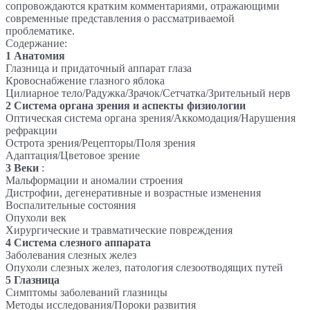
сопровождаются кратким комментариями, отражающими
современные представления о рассматриваемой
проблематике.
Содержание:
1 Анатомия
Глазница и придаточный аппарат глаза
Кровоснабжение глазного яблока
Цилиарное тело/Радужка/Зрачок/Сетчатка/Зрительный нерв
2 Система органа зрения и аспекты физиологии
Оптическая система органа зрения/Аккомодация/Нарушения
рефракции
Острота зрения/Рецепторы/Поля зрения
Адаптация/Цветовое зрение
3 Веки
:
Мальформации и аномалии строения
Дистрофии, дегенеративные и возрастные изменения
Воспалительные состояния
Опухоли век
Хирургические и травматические повреждения
4 Система слезного аппарата
Заболевания слезных желез
Опухоли слезных желез, патология слезоотводящих путей
5 Глазница
Симптомы заболеваний глазницы
Методы исследования/Пороки развития