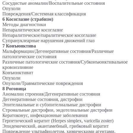
Сосудистые аномалии/Воспалительные состояния
Опухоли
Повреждения/Системная классификация
6 Косоглазие (страбизм)
Методы диагностики
Непаралитическое косоглазие
Непаралитическое/паралитическое косоглазие
Супрануклеарные нарушения движений глаз
7 Конъюнктива
Мальформации/Дегенеративные состояния/Различные
патологические состояния
Различные патологические состояния/Субконъюнктивальное
кровоизлияние
Конъюнктивит
Опухоли
Опухоли/Травматические повреждения
8 Роговица
Аномалии строения/Дегенеративные состояния
Дегенеративные состояния, дистрофии
Эпителиальные и субэпителиальные дистрофии
Стромальные дистрофии, эндотелиальные дистрофии
Кератоконус, инфекционные заболевания
Герпетический кератит (Herpes simplex, varicella zoster)
Эпидемический, акантамебный, грибковый кератит
Повреждение ультрафиолетом, химическими агентами,