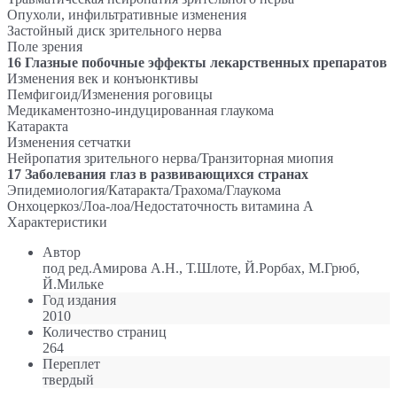
Опухоли, инфильтративные изменения
Застойный диск зрительного нерва
Поле зрения
16 Глазные побочные эффекты лекарственных препаратов
Изменения век и конъюнктивы
Пемфигоид/Изменения роговицы
Медикаментозно-индуцированная глаукома
Катаракта
Изменения сетчатки
Нейропатия зрительного нерва/Транзиторная миопия
17 Заболевания глаз в развивающихся странах
Эпидемиология/Катаракта/Трахома/Глаукома
Онхоцеркоз/Лоа-лоа/Недостаточность витамина А
Характеристики
Автор
под ред.Амирова А.Н., Т.Шлоте, Й.Рорбах, М.Грюб,
Й.Мильке
Год издания
2010
Количество страниц
264
Переплет
твердый