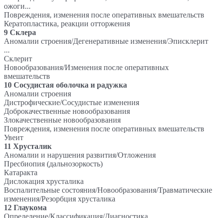
ожоги...
Повреждения, изменения после оперативных вмешательств
Кератопластика, реакции отторжения
9 Склера
Аномалии строения/Дегенеративные изменения/Эписклерит
...
Склерит
Новообразования/Изменения после оперативных
вмешательств
10 Сосудистая оболочка и радужка
Аномалии строения
Дистрофические/Сосудистые изменения
Доброкачественные новообразования
Злокачественные новообразования
Повреждения, изменения после оперативных вмешательств
Увеит
11 Хрусталик
Аномалии и нарушения развития/Отложения
Пресбиопия (дальнозоркость)
Катаракта
Дислокация хрусталика
Воспалительные состояния/Новообразования/Травматические
изменения/Резорбция хрусталика
12 Глаукома
Определение/Классификация/Диагностика